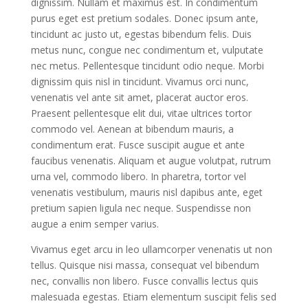
dignissim. Nullam et maximus est. In condimentum
purus eget est pretium sodales. Donec ipsum ante,
tincidunt ac justo ut, egestas bibendum felis. Duis
metus nunc, congue nec condimentum et, vulputate
nec metus. Pellentesque tincidunt odio neque. Morbi
dignissim quis nisl in tincidunt. Vivamus orci nunc,
venenatis vel ante sit amet, placerat auctor eros.
Praesent pellentesque elit dui, vitae ultrices tortor
commodo vel. Aenean at bibendum mauris, a
condimentum erat. Fusce suscipit augue et ante
faucibus venenatis. Aliquam et augue volutpat, rutrum
urna vel, commodo libero. In pharetra, tortor vel
venenatis vestibulum, mauris nisl dapibus ante, eget
pretium sapien ligula nec neque. Suspendisse non
augue a enim semper varius.
Vivamus eget arcu in leo ullamcorper venenatis ut non
tellus. Quisque nisi massa, consequat vel bibendum
nec, convallis non libero. Fusce convallis lectus quis
malesuada egestas. Etiam elementum suscipit felis sed